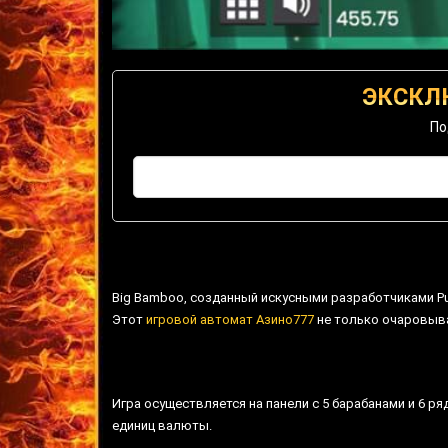
ЭКСКЛЮ
По
Big Bamboo, созданный искусными разработчиками Pu
Этот
игровой автомат Азино777
не только очаровыва
Игра осуществляется на панели с 5 барабанами и 6 р
единиц валюты.