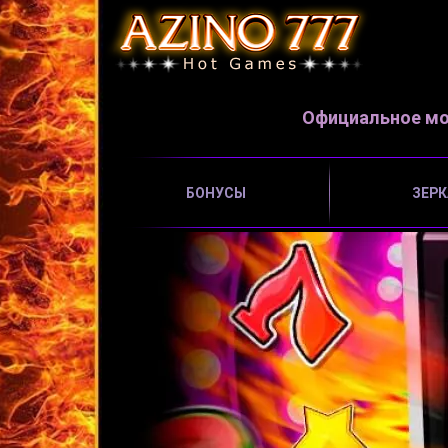
Официальное мо
БОНУСЫ
ЗЕР