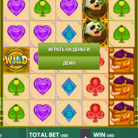
ИГРАТЬ НА ДЕНЬГИ
ДЕМО