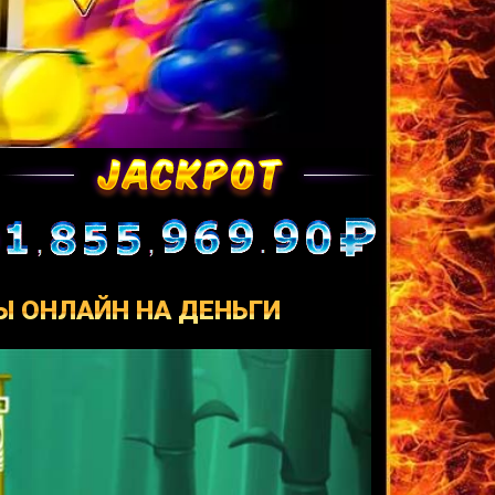
РЫ ОНЛАЙН НА ДЕНЬГИ